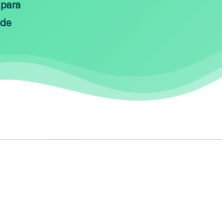
 para
 de