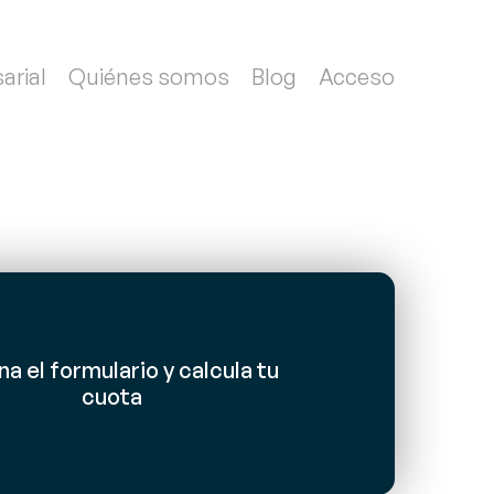
arial
Quiénes somos
Blog
Acceso
na el formulario y calcula tu
cuota